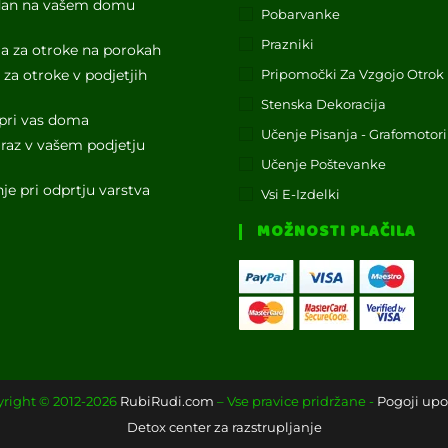
 dan na vašem domu
Pobarvanke
Prazniki
a za otroke na porokah
za otroke v podjetjih
Pripomočki Za Vzgojo Otrok
Stenska Dekoracija
pri vas doma
Učenje Pisanja - Grafomotor
raz v vašem podjetju
Učenje Poštevanke
je pri odprtju varstva
Vsi E-Izdelki
MOŽNOSTI PLAČILA
right © 2012-2026
RubiRudi.com
– Vse pravice pridržane -
Pogoji up
Detox center za razstrupljanje