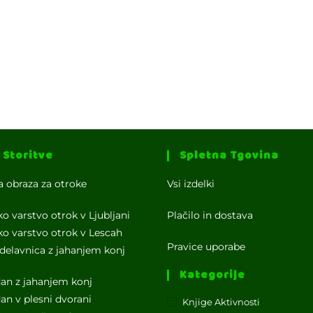
 Storitve
Spletna Tgovina
a obraza za otroke
Vsi izdelki
ko varstvo otrok v Ljubljani
Plačilo in dostava
ko varstvo otrok v Lescah
Pravice uporabe
delavnica z jahanjem konj
Kategorije
dan z jahanjem konj
dan v plesni dvorani
Knjige Aktivnosti