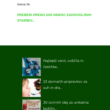
Irena M.
PREBERI PREKO 200 MNENJ ZADOVOLJNIH
STARŠEV…
Najlepši verzi, voščila in
čestitke...
23 domačih pripravkov za
suh in dra...
30 izvirnih idej za unikatna
božičn...