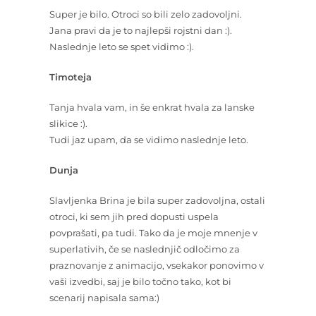
Super je bilo. Otroci so bili zelo zadovoljni.
Jana pravi da je to najlepši rojstni dan :).
Naslednje leto se spet vidimo :).
Timoteja
Tanja hvala vam, in še enkrat hvala za lanske
slikice :).
Tudi jaz upam, da se vidimo naslednje leto.
Dunja
Slavljenka Brina je bila super zadovoljna, ostali
otroci, ki sem jih pred dopusti uspela
povprašati, pa tudi. Tako da je moje mnenje v
superlativih, če se naslednjič odločimo za
praznovanje z animacijo, vsekakor ponovimo v
vaši izvedbi, saj je bilo točno tako, kot bi
scenarij napisala sama:)