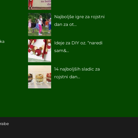
Najboljše igre za rojstni
dan za ot...
ika
Ideje za DIY oz. “naredi
sam&...
14 najboljših sladic za
rojstni dan...
orabe