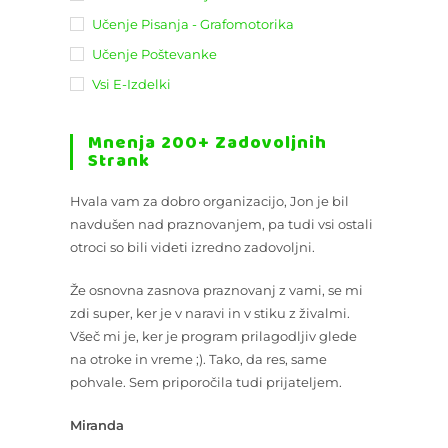
Učenje Pisanja - Grafomotorika
Učenje Poštevanke
Vsi E-Izdelki
Mnenja 200+ Zadovoljnih
Strank
Hvala vam za dobro organizacijo, Jon je bil
navdušen nad praznovanjem, pa tudi vsi ostali
otroci so bili videti izredno zadovoljni.
Že osnovna zasnova praznovanj z vami, se mi
zdi super, ker je v naravi in v stiku z živalmi.
Všeč mi je, ker je program prilagodljiv glede
na otroke in vreme ;). Tako, da res, same
pohvale. Sem priporočila tudi prijateljem.
Miranda