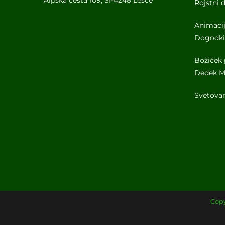
Alpska cesta 109, SI-4248 Lesce
Rojstni
Animacij
Dogodki 
Božiček 
Dedek M
Svetovan
Copy