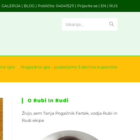
GALERIJA
|
BLOG
| Pokličite:
040415211
|
Prijavite se
|
EN
|
RUS
Iskanje...
ne igre
>
Nagradna igra – podarjamo 3 darilne kupončke
O Rubi In Rudi
Živjo, sem Tanja Pogačnik Fartek, vodja Rubi in
Rudi ekipe