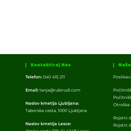
Kontaktiraj Nas
Naše
Telefon:
040 415 211
Poslikav
Email:
tanja@rubirudi.com
Počitniš
Počitniš
Naslov kmetija Ljubljana:
Otroška 
Taborska cesta, 1000 Ljubljana
Rojstni 
Naslov kmetija Lesce:
Rojstni 