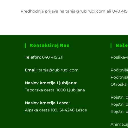
Predhodnja prijava na tanja@rubirudi.com ali 040 415 
Kontaktiraj Nas
Naše
Telefon:
040 415 211
Poslikav
Email:
tanja@rubirudi.com
Počitniš
Počitniš
Naslov kmetija Ljubljana:
Otroška 
Taborska cesta, 1000 Ljubljana
Rojstni 
Naslov kmetija Lesce:
Rojstni 
Alpska cesta 109, SI-4248 Lesce
Rojstni
Animacij