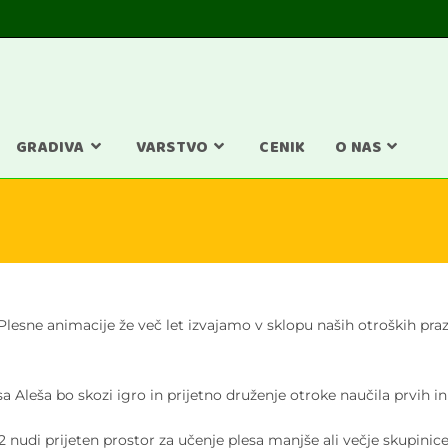
GRADIVA
VARSTVO
CENIK
O NAS
jo! Plesne animacije že več let izvajamo v sklopu naših otroških p
sa Aleša bo skozi igro in prijetno druženje otroke naučila prvih i
nudi prijeten prostor za učenje plesa manjše ali večje skupinice