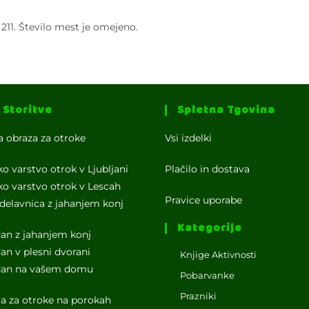
211. Število mest je omejeno.
 Storitve
Spletna Tgovina
a obraza za otroke
Vsi izdelki
ko varstvo otrok v Ljubljani
Plačilo in dostava
ko varstvo otrok v Lescah
Pravice uporabe
delavnica z jahanjem konj
Kategorije
dan z jahanjem konj
dan v plesni dvorani
Knjige Aktivnosti
 dan na vašem domu
Pobarvanke
Prazniki
a za otroke na porokah