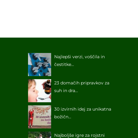
Najlepši verzi, voščila in
čestitke...
23 domačih pripravkov za
suh in dra...
30 izvirnih idej za unikatna
božičn...
Najboljše igre za rojstni