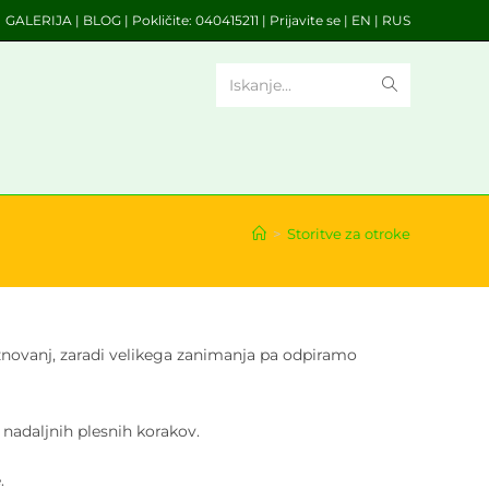
GALERIJA
|
BLOG
| Pokličite:
040415211
|
Prijavite se
|
EN
|
RUS
Iskanje...
>
Storitve za otroke
raznovanj, zaradi velikega zanimanja pa odpiramo
n nadaljnih plesnih korakov.
.