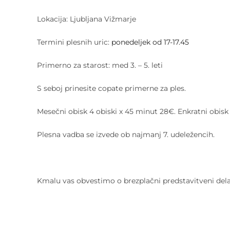
Lokacija: Ljubljana Vižmarje
Termini plesnih uric:
ponedeljek od 17-17.45
Primerno za starost: med 3. – 5. leti
S seboj prinesite copate primerne za ples.
Mesečni obisk 4 obiski x 45 minut 28€. Enkratni obisk
Plesna vadba se izvede ob najmanj 7. udeležencih.
Kmalu vas obvestimo o brezplačni predstavitveni dela