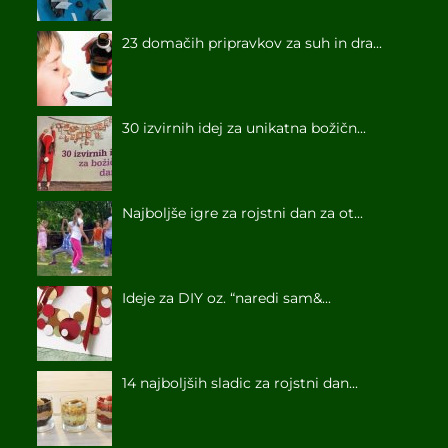
23 domačih pripravkov za suh in dra...
30 izvirnih idej za unikatna božičn...
Najboljše igre za rojstni dan za ot...
Ideje za DIY oz. “naredi sam&...
14 najboljših sladic za rojstni dan...