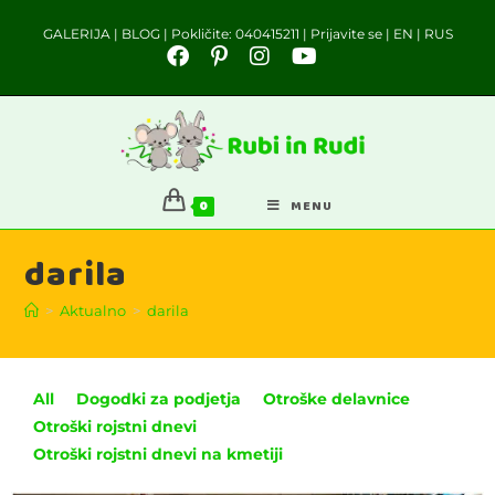
GALERIJA
|
BLOG
| Pokličite:
040415211
|
Prijavite se
|
EN
|
RUS
0
MENU
darila
>
Aktualno
>
darila
All
Dogodki za podjetja
Otroške delavnice
Otroški rojstni dnevi
Otroški rojstni dnevi na kmetiji