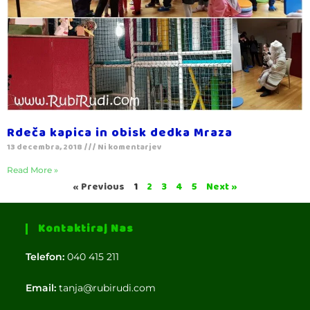
Rdeča kapica in obisk dedka Mraza
13 decembra, 2018
Ni komentarjev
Read More »
« Previous
1
2
3
4
5
Next »
Kontaktiraj Nas
Telefon:
040 415 211
Email:
tanja@rubirudi.com